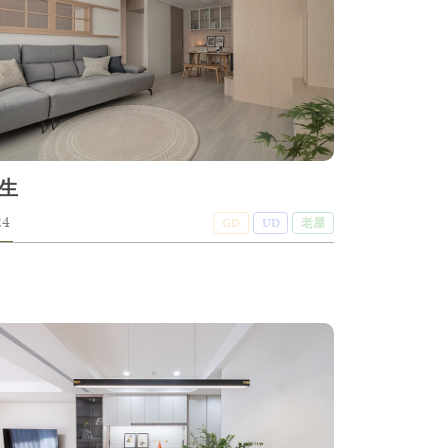
生
24
GD
UD
老屋