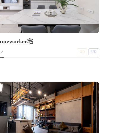
omeworker宅
23
GD
UD