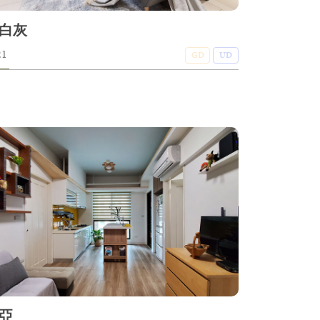
白灰
21
GD
UD
亞