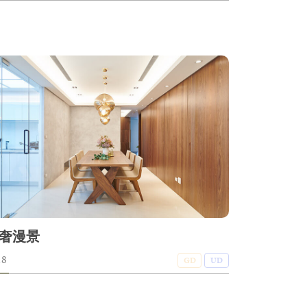
奢漫景
18
GD
UD