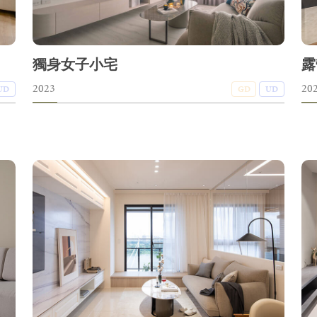
獨身女子小宅
露
2023
20
UD
GD
UD