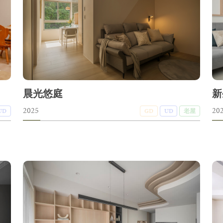
晨光悠庭
新
2025
20
UD
GD
UD
老屋