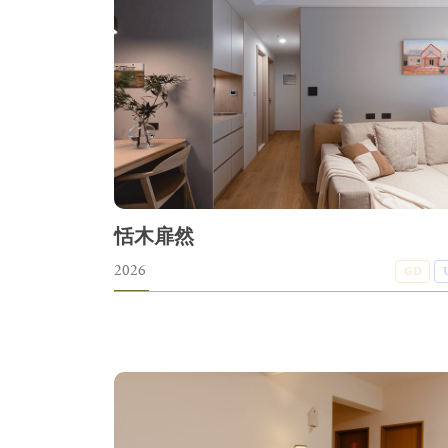
恬木扉然
2026
GD