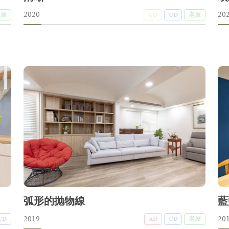
2020
20
老屋
GD
UD
老屋
弧形的抛物線
藍
2019
20
UD
AD
UD
老屋