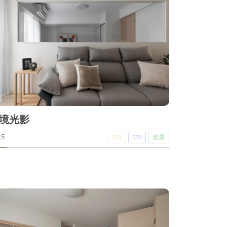
境光影
25
GD
UD
老屋