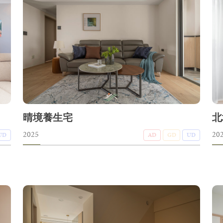
晴境養生宅
北
2025
20
UD
AD
GD
UD