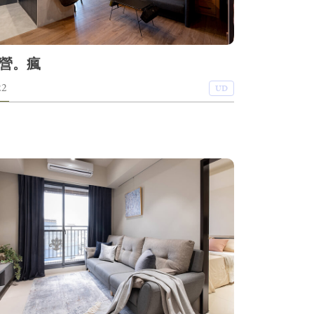
營。瘋
22
UD