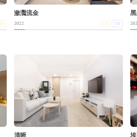
瀲灩流金
黑
2022
20
GD
GD
UD
清晰
埃