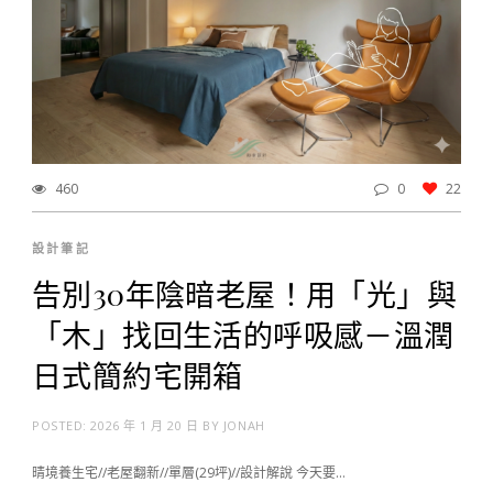
460
0
22
設計筆記
告別30年陰暗老屋！用「光」與
「木」找回生活的呼吸感－溫潤
日式簡約宅開箱
POSTED:
2026 年 1 月 20 日
BY
JONAH
晴境養生宅//老屋翻新//單層(29坪)//設計解說 今天要…