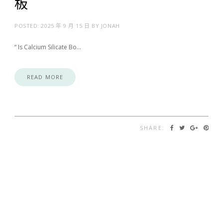
板
POSTED:
2025 年 9 月 15 日
BY
JONAH
“ Is Calcium Silicate Bo…
READ MORE
SHARE: