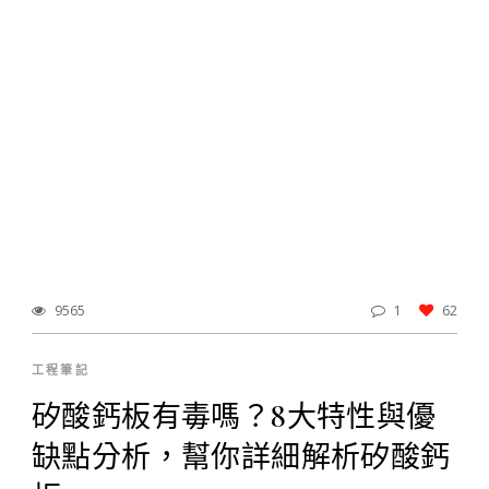
9565
1
62
工程筆記
矽酸鈣板有毒嗎？8大特性與優
缺點分析，幫你詳細解析矽酸鈣