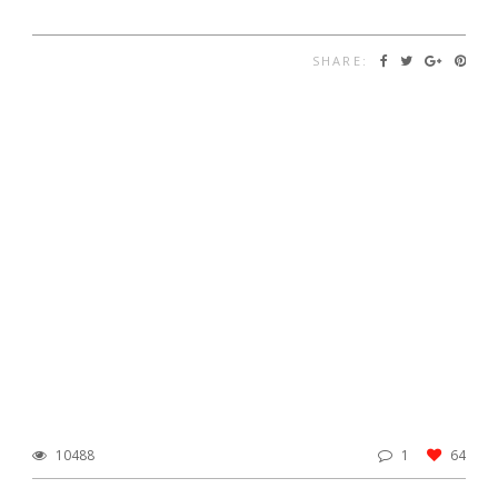
SHARE:
10488
1
64