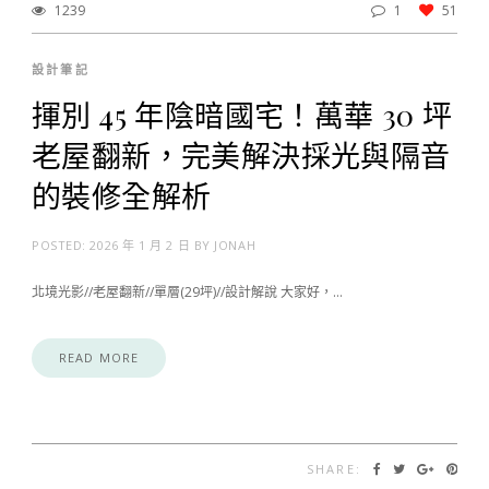
1239
1
51
設計筆記
揮別 45 年陰暗國宅！萬華 30 坪
老屋翻新，完美解決採光與隔音
的裝修全解析
POSTED:
2026 年 1 月 2 日
BY
JONAH
北境光影//老屋翻新//單層(29坪)//設計解說 大家好，…
READ MORE
SHARE: